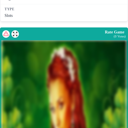
TYPE
Slots
Rate Game
(
0
Votes)