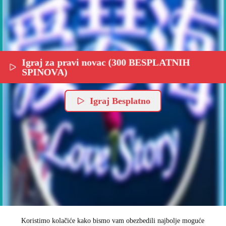
Igraj za pravi novac (300 BESPLATNIH
SPINOVA)
Igraj Besplatno
Koristimo kolačiće kako bismo vam obezbedili najbolje moguće