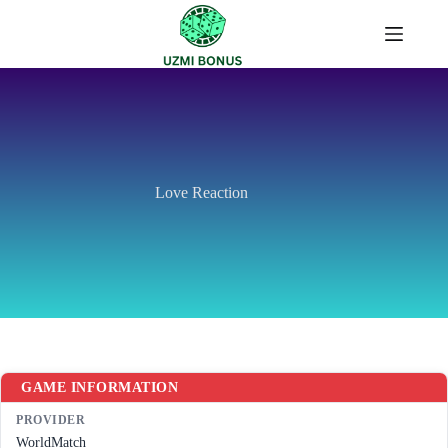
Skip
to
content
Love Reaction
GAME INFORMATION
PROVIDER
WorldMatch