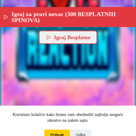
Igraj za pravi novac (300 BESPLATNIH
SPINOVA)
Igraj Besplatno
Koristimo kolačiće kako bismo vam obezbedili najbolje moguće
iskustvo na našem sajtu.
Prihvati
Odbij