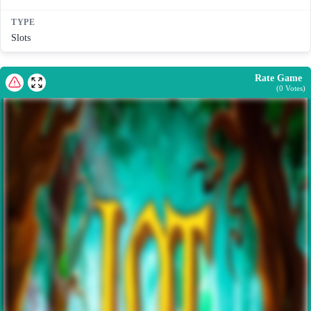
TYPE
Slots
Rate Game
(
0
Votes)