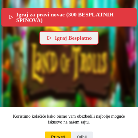
Igraj za pravi novac (300 BESPLATNIH
SPINOVA)
Igraj Besplatno
Koristimo kolačiće kako bismo vam obezbedili najbolje moguće
iskustvo na našem sajtu.
Prihvati
Odbij