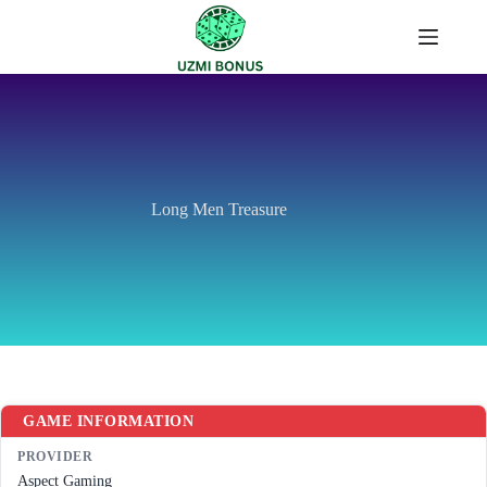
Skip
to
content
Long Men Treasure
GAME INFORMATION
PROVIDER
Aspect Gaming