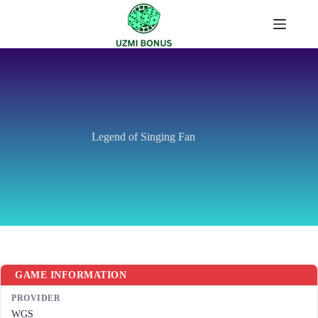
Skip
to
content
Legend of Singing Fan
GAME INFORMATION
PROVIDER
WGS