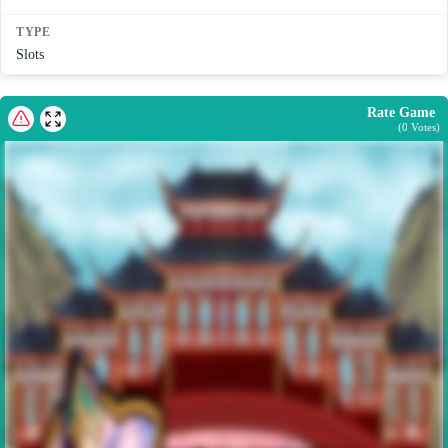
TYPE
Slots
Rate Game
(
0
Votes)