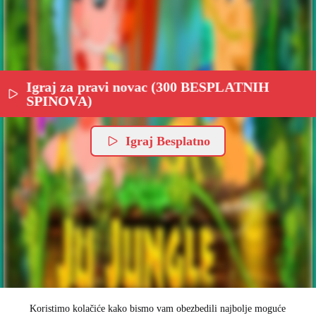
Igraj za pravi novac (300 BESPLATNIH
SPINOVA)
Igraj Besplatno
Koristimo kolačiće kako bismo vam obezbedili najbolje moguće