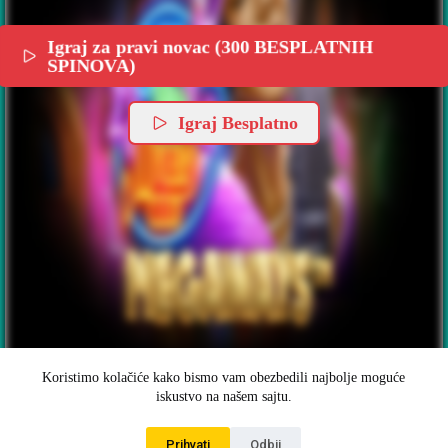
Igraj za pravi novac (300 BESPLATNIH
SPINOVA)
Igraj Besplatno
Koristimo kolačiće kako bismo vam obezbedili najbolje moguće
iskustvo na našem sajtu.
Prihvati
Odbij