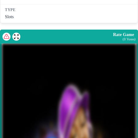
TYPE
Slots
Rate Game
(
0
Votes)