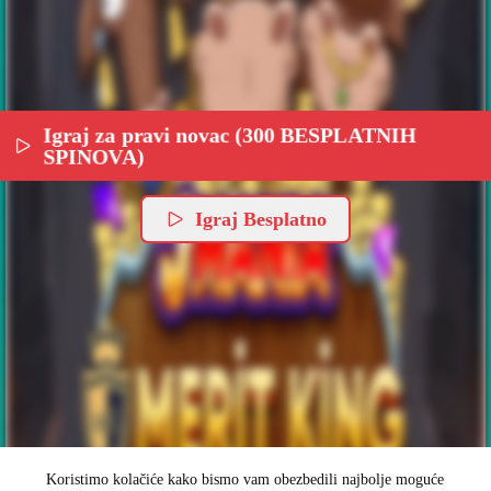
Igraj za pravi novac (300 BESPLATNIH
SPINOVA)
Igraj Besplatno
Koristimo kolačiće kako bismo vam obezbedili najbolje moguće