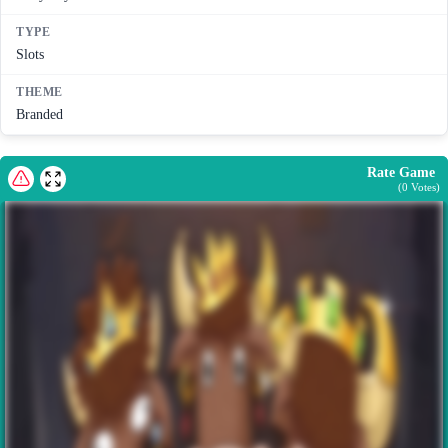
TYPE
Slots
THEME
Branded
Rate Game
(
0
Votes)