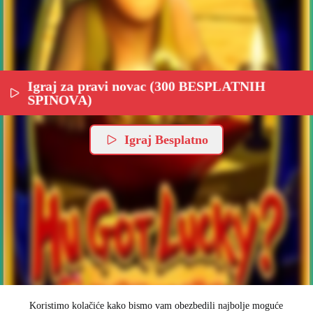
Igraj za pravi novac (300 BESPLATNIH
SPINOVA)
Igraj Besplatno
Koristimo kolačiće kako bismo vam obezbedili najbolje moguće