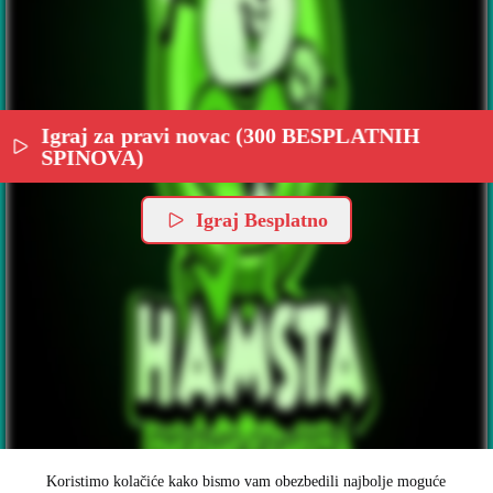
Igraj za pravi novac (300 BESPLATNIH
SPINOVA)
Igraj Besplatno
Koristimo kolačiće kako bismo vam obezbedili najbolje moguće