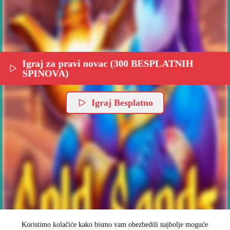
Igraj za pravi novac (300 BESPLATNIH
SPINOVA)
Igraj Besplatno
Koristimo kolačiće kako bismo vam obezbedili najbolje moguće