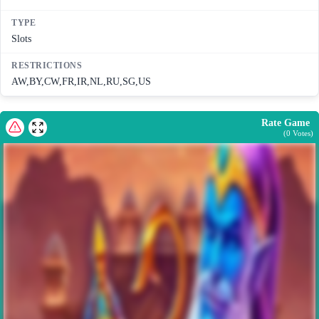
TYPE
Slots
RESTRICTIONS
AW,BY,CW,FR,IR,NL,RU,SG,US
Rate Game
(
0
Votes)