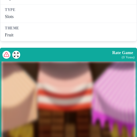
TYPE
Slots
THEME
Fruit
Rate Game
(
0
Votes)