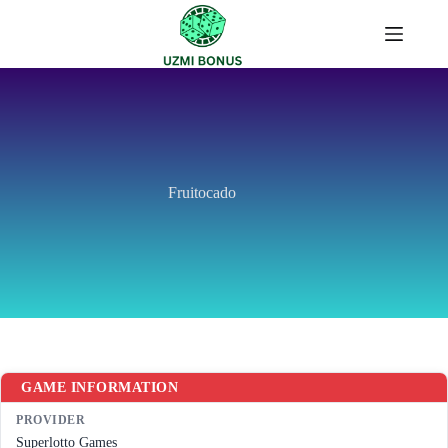
Skip
to
content
Fruitocado
GAME INFORMATION
PROVIDER
Superlotto Games