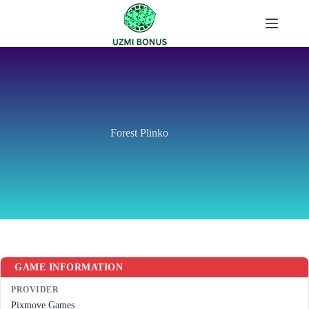
Skip
to
content
Forest Plinko
GAME INFORMATION
PROVIDER
Pixmove Games