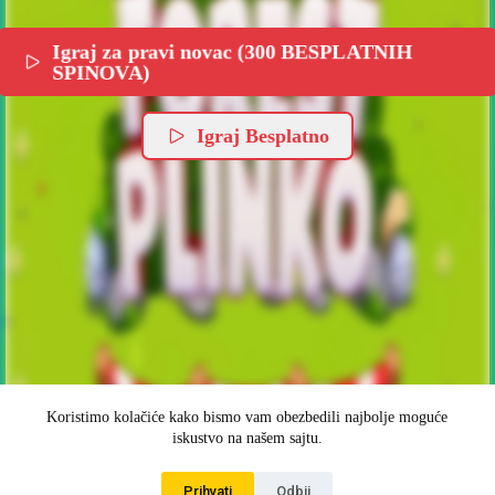
Igraj za pravi novac (300 BESPLATNIH
SPINOVA)
Igraj Besplatno
Koristimo kolačiće kako bismo vam obezbedili najbolje moguće
iskustvo na našem sajtu.
Prihvati
Odbij