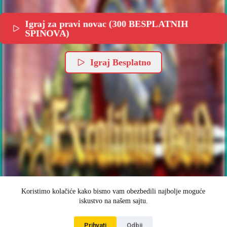
Igraj za pravi novac (300 BESPLATNIH
SPINOVA)
Igraj Besplatno
Koristimo kolačiće kako bismo vam obezbedili najbolje moguće
iskustvo na našem sajtu.
Prihvati
Odbij