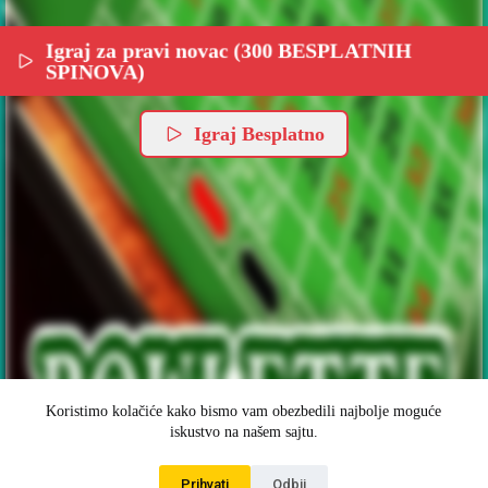
Igraj za pravi novac (300 BESPLATNIH
SPINOVA)
Igraj Besplatno
Koristimo kolačiće kako bismo vam obezbedili najbolje moguće
iskustvo na našem sajtu.
Prihvati
Odbij