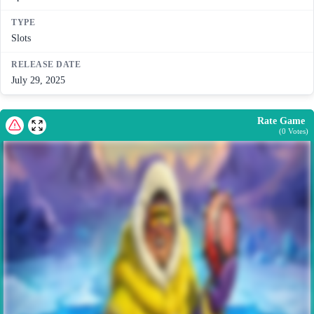
TYPE
Slots
RELEASE DATE
July 29, 2025
Rate Game
(
0
Votes)