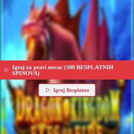
Igraj za pravi novac (300 BESPLATNIH
SPINOVA)
Igraj Besplatno