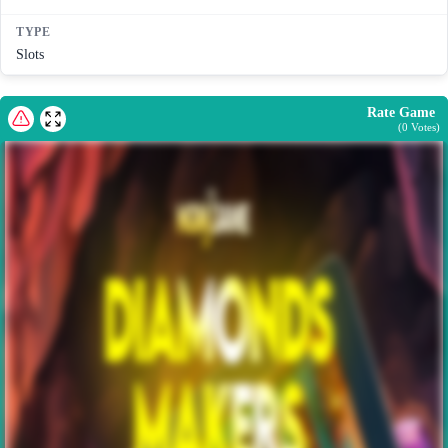
TYPE
Slots
Rate Game
(
0
Votes)