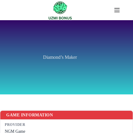
Skip
to
content
Diamond’s Maker
GAME INFORMATION
PROVIDER
NGM Game