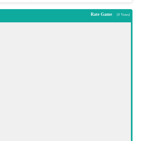
Rate Game
(
0
Votes)