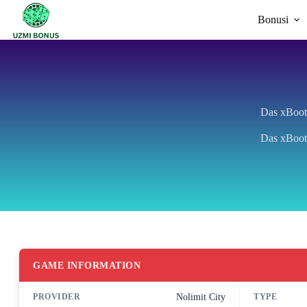
Skip
to
Bonusi
content
Das xBoot
Das xBoot
GAME INFORMATION
PROVIDER
Nolimit City
TYPE