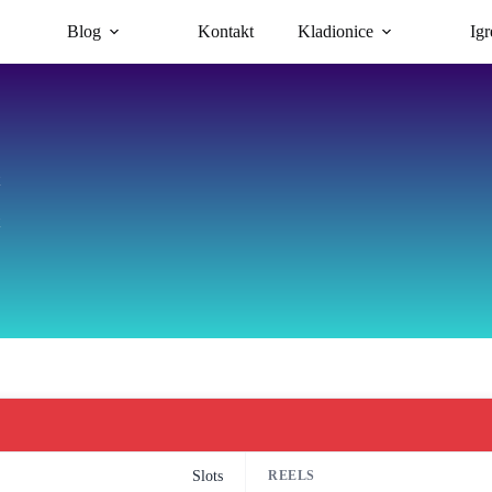
Blog
Kontakt
Kladionice
Igr
Slots
REELS