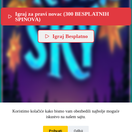
Igraj za pravi novac (300 BESPLATNIH
SPINOVA)
Igraj Besplatno
Koristimo kolačiće kako bismo vam obezbedili najbolje moguće
iskustvo na našem sajtu.
Prihvati
Odbij