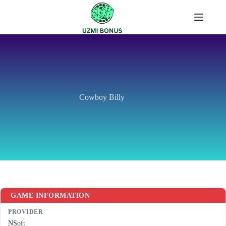
Skip
to
content
Cowboy Billy
GAME INFORMATION
PROVIDER
NSoft