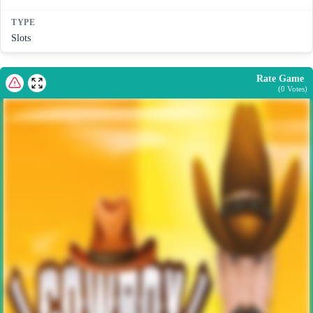
TYPE
Slots
Rate Game
(
0
Votes)