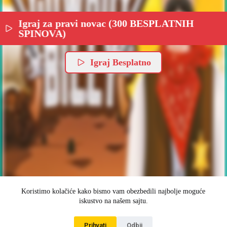
Igraj za pravi novac (300 BESPLATNIH
SPINOVA)
Igraj Besplatno
Koristimo kolačiće kako bismo vam obezbedili najbolje moguće
iskustvo na našem sajtu.
Prihvati
Odbij