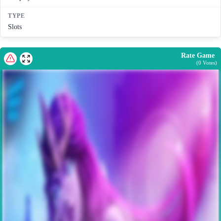
TYPE
Slots
Rate Game
(
0
Votes)