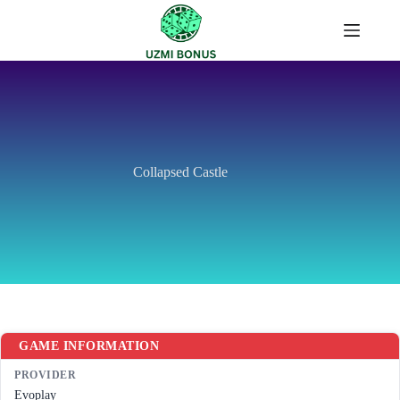
Skip
to
content
Collapsed Castle
GAME INFORMATION
PROVIDER
Evoplay