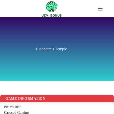
Skip
to
content
Cleopatra’s Temple
GAME INFORMATION
PROVIDER
Capecod Gaming