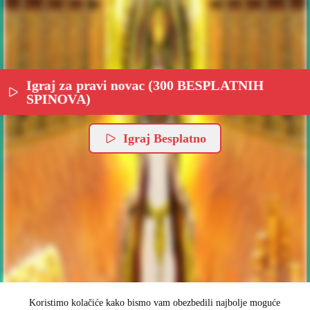
Igraj za pravi novac (300 BESPLATNIH
SPINOVA)
Igraj Besplatno
Koristimo kolačiće kako bismo vam obezbedili najbolje moguće