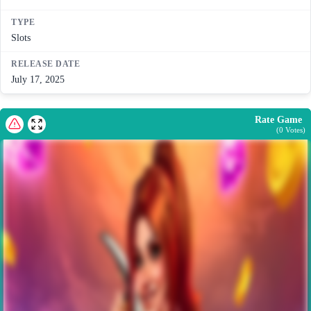
TYPE
Slots
RELEASE DATE
July 17, 2025
Rate Game
(
0
Votes)