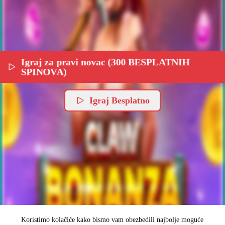
Igraj za pravi novac (300 BESPLATNIH
SPINOVA)
Igraj Besplatno
Koristimo kolačiće kako bismo vam obezbedili najbolje moguće