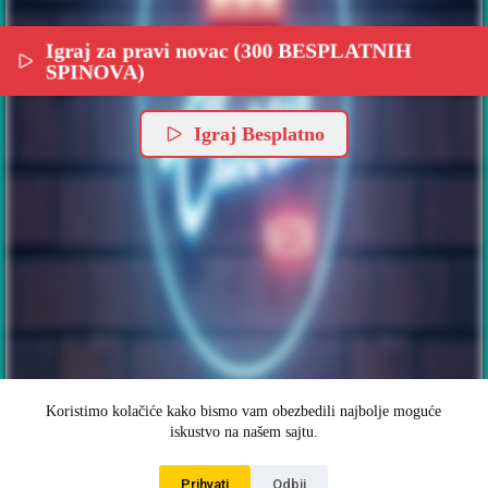
Igraj za pravi novac (300 BESPLATNIH
SPINOVA)
Igraj Besplatno
Koristimo kolačiće kako bismo vam obezbedili najbolje moguće
iskustvo na našem sajtu.
Prihvati
Odbij