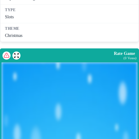
TYPE
Slots
THEME
Christmas
Rate Game
(
0
Votes)