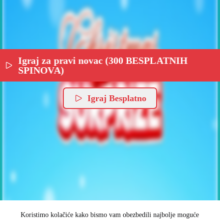
Igraj za pravi novac (300 BESPLATNIH
SPINOVA)
Igraj Besplatno
Koristimo kolačiće kako bismo vam obezbedili najbolje moguće