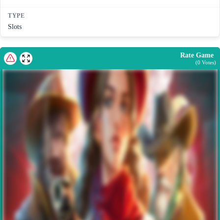
TYPE
Slots
Rate Game
(
0
Votes)