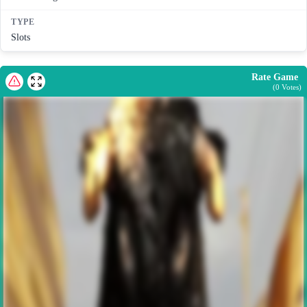
TYPE
Slots
Rate Game
(
0
Votes)