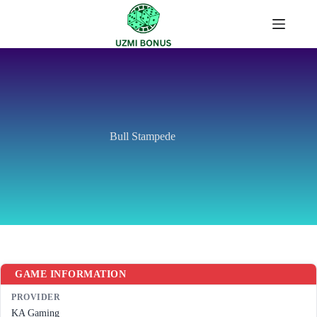
Skip
to
content
Bull Stampede
GAME INFORMATION
PROVIDER
KA Gaming