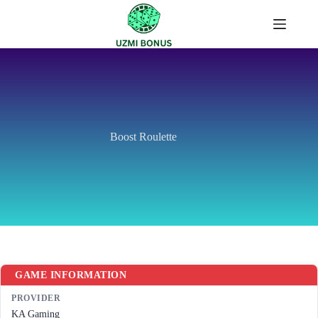
Skip
to
content
Boost Roulette
GAME INFORMATION
PROVIDER
KA Gaming