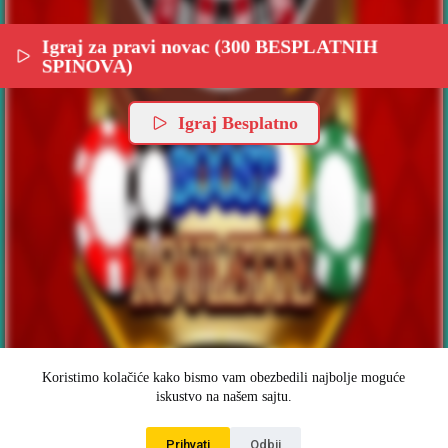
Igraj za pravi novac (300 BESPLATNIH
SPINOVA)
Igraj Besplatno
Koristimo kolačiće kako bismo vam obezbedili najbolje moguće
iskustvo na našem sajtu.
Prihvati
Odbij