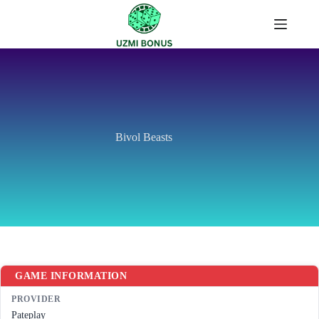
Skip
to
content
Bivol Beasts
GAME INFORMATION
PROVIDER
Pateplay