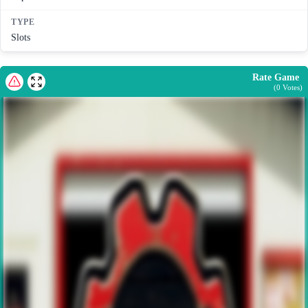
TYPE
Slots
Rate Game
(
0
Votes)