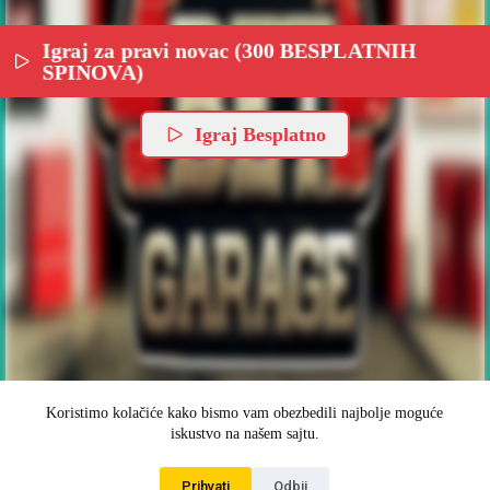
Igraj za pravi novac (300 BESPLATNIH
SPINOVA)
Igraj Besplatno
Koristimo kolačiće kako bismo vam obezbedili najbolje moguće
iskustvo na našem sajtu.
Prihvati
Odbij