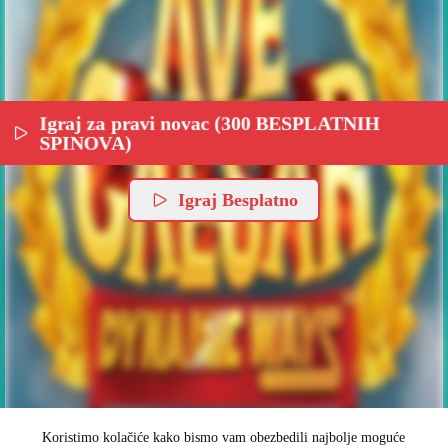
Igraj za pravi novac (300 BESPLATNIH
SPINOVA)
Igraj Besplatno
Koristimo kolačiće kako bismo vam obezbedili najbolje moguće