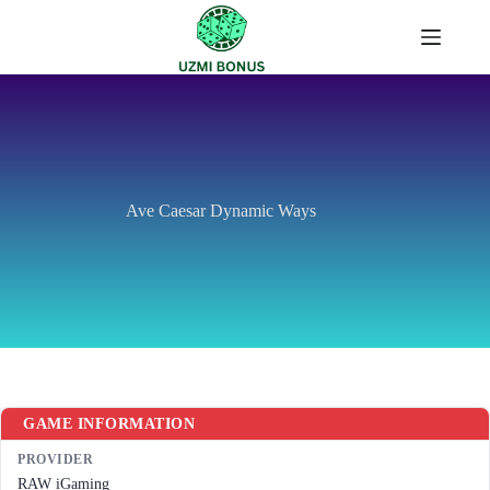
Skip
to
content
Ave Caesar Dynamic Ways
GAME INFORMATION
PROVIDER
RAW iGaming