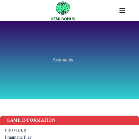
Skip
to
content
Argonauts
GAME INFORMATION
PROVIDER
Pragmatic Play