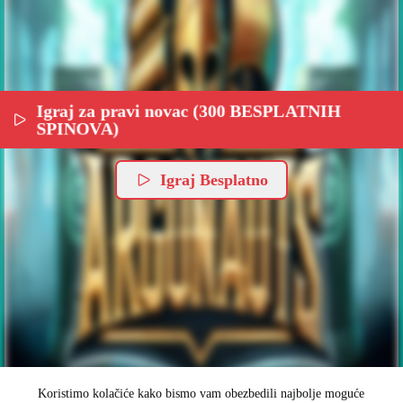
Igraj za pravi novac (300 BESPLATNIH
SPINOVA)
Igraj Besplatno
Koristimo kolačiće kako bismo vam obezbedili najbolje moguće