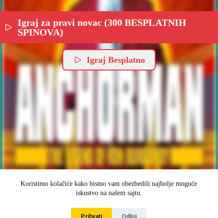
Igraj za pravi novac (300 BESPLATNIH
SPINOVA)
Igraj Besplatno
Koristimo kolačiće kako bismo vam obezbedili najbolje moguće
iskustvo na našem sajtu.
Prihvati
Odbij