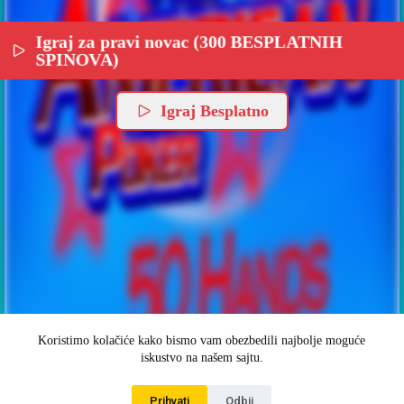
Igraj za pravi novac (300 BESPLATNIH
SPINOVA)
Igraj Besplatno
Koristimo kolačiće kako bismo vam obezbedili najbolje moguće
iskustvo na našem sajtu.
Prihvati
Odbij