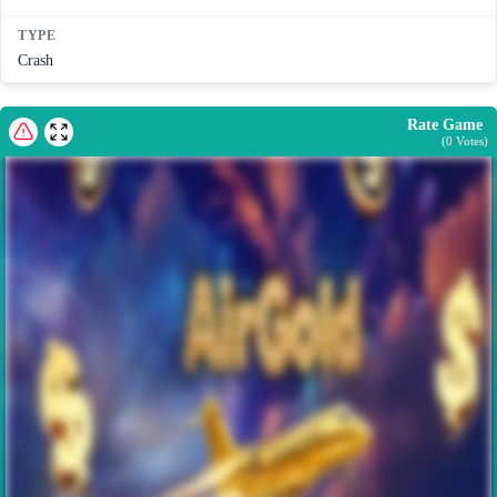
TYPE
Crash
Rate Game
(
0
Votes)