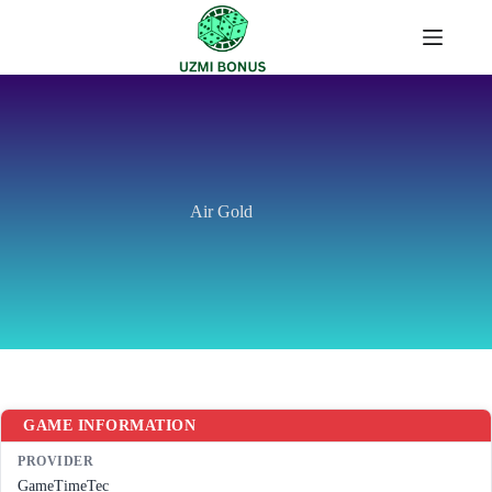
Skip
to
content
Air Gold
GAME INFORMATION
PROVIDER
GameTimeTec