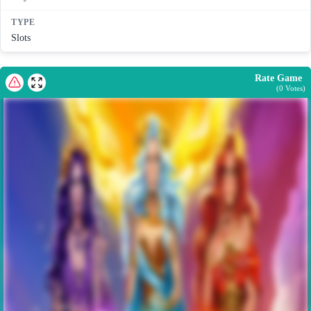
TYPE
Slots
Rate Game
(
0
Votes)