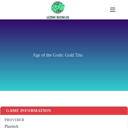
Skip
to
content
Age of the Gods: Gold Trio
GAME INFORMATION
PROVIDER
Playtech