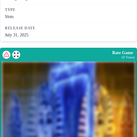
TYPE
Slots
RELEASE DATE
July 31, 2025
Rate Game
(
0
Votes)