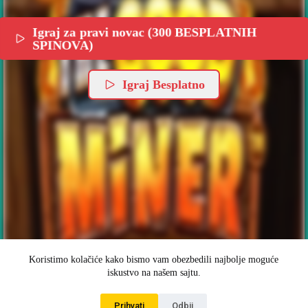
Igraj za pravi novac (300 BESPLATNIH
SPINOVA)
Igraj Besplatno
Koristimo kolačiće kako bismo vam obezbedili najbolje moguće
iskustvo na našem sajtu.
Prihvati
Odbij