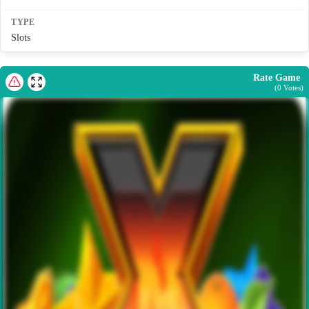
TYPE
Slots
Rate Game
(
0
Votes)