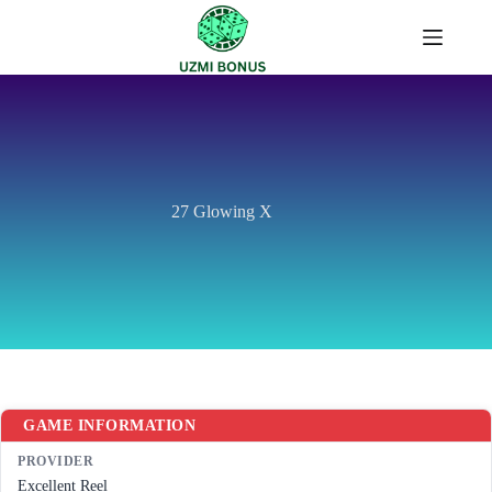
Skip
to
content
27 Glowing X
GAME INFORMATION
PROVIDER
Excellent Reel