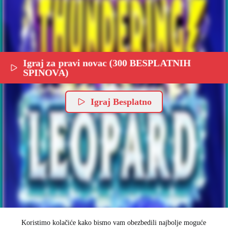
Igraj za pravi novac (300 BESPLATNIH
SPINOVA)
Igraj Besplatno
Koristimo kolačiće kako bismo vam obezbedili najbolje moguće