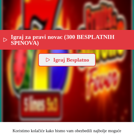
Igraj za pravi novac (300 BESPLATNIH
SPINOVA)
Igraj Besplatno
Koristimo kolačiće kako bismo vam obezbedili najbolje moguće