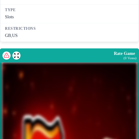
TYPE
Slots
RESTRICTIONS
GB,US
Rate Game
(
0
Votes)