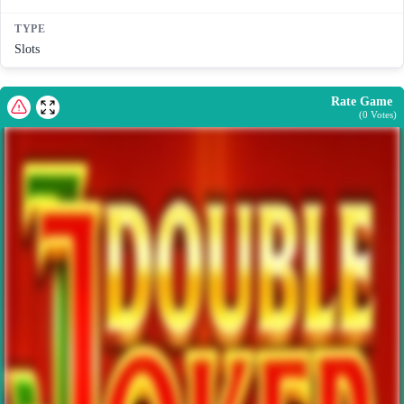
TYPE
Slots
Rate Game
(
0
Votes)