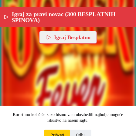
Igraj za pravi novac (300 BESPLATNIH
SPINOVA)
Igraj Besplatno
Koristimo kolačiće kako bismo vam obezbedili najbolje moguće
iskustvo na našem sajtu.
Prihvati
Odbij