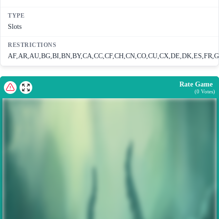
TYPE
Slots
RESTRICTIONS
AF,AR,AU,BG,BI,BN,BY,CA,CC,CF,CH,CN,CO,CU,CX,DE,DK,ES,FR,G
Rate Game
(
0
Votes)