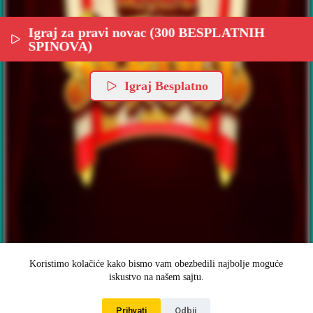
Igraj za pravi novac (300 BESPLATNIH
SPINOVA)
Igraj Besplatno
Koristimo kolačiće kako bismo vam obezbedili najbolje moguće
iskustvo na našem sajtu.
Prihvati
Odbij