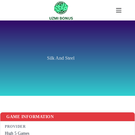
Skip
to
content
Silk And Steel
GAME INFORMATION
PROVIDER
High 5 Games