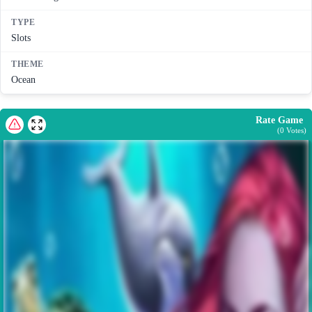
TYPE
Slots
THEME
Ocean
Rate Game
(
0
Votes)