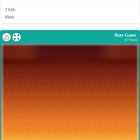
TYPE
Slots
Rate Game
(
0
Votes)